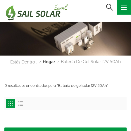
Hogar
Batería De Gel Solar 12V 50Ah
Estás Dentro :
/
/
0 resultados encontrados para "Batería de gel solar 12V 50Ah"