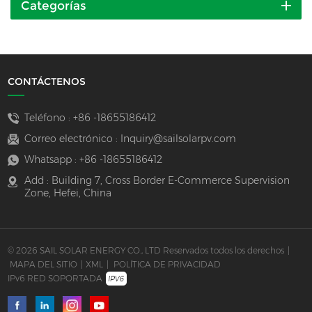
Categorías
CONTÁCTENOS
Teléfono :
+86 -18655186412
Correo electrónico :
Inquiry@sailsolarpv.com
Whatsapp :
+86 -18655186412
Add : Building 7, Cross Border E-Commerce Supervision
Zone, Hefei, China
© 2026 SAIL SOLAR ENERGY CO., LTD Reservados todos los derechos
|
MAPA DEL SITIO
|
XML
|
POLÍTICA DE PRIVACIDAD
IPv6 RED SOPORTADA