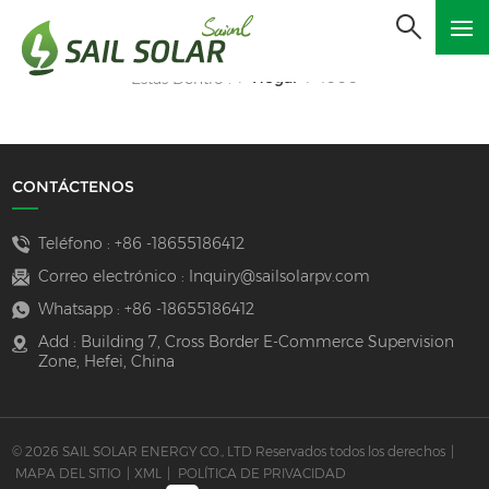
Hogar
1000
Estás Dentro :
/
/
CONTÁCTENOS
Teléfono :
+86 -18655186412
Correo electrónico :
Inquiry@sailsolarpv.com
Whatsapp :
+86 -18655186412
Add : Building 7, Cross Border E-Commerce Supervision
Zone, Hefei, China
© 2026 SAIL SOLAR ENERGY CO., LTD Reservados todos los derechos
|
MAPA DEL SITIO
|
XML
|
POLÍTICA DE PRIVACIDAD