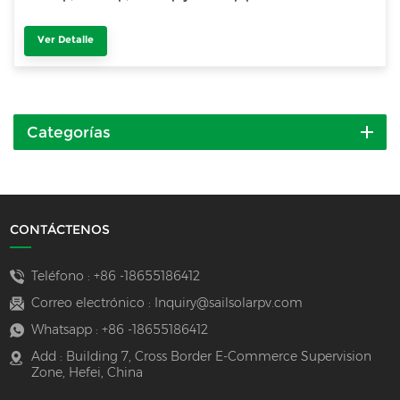
Ver Detalle
Categorías
CONTÁCTENOS
Teléfono :
+86 -18655186412
Correo electrónico :
Inquiry@sailsolarpv.com
Whatsapp :
+86 -18655186412
Add : Building 7, Cross Border E-Commerce Supervision
Zone, Hefei, China