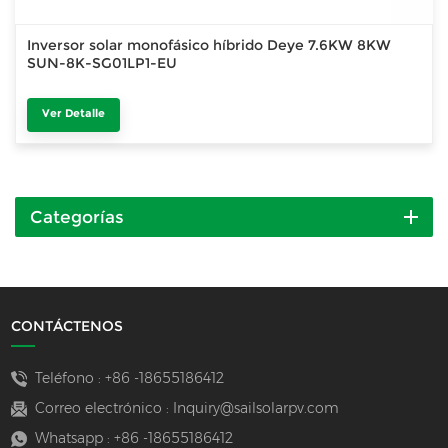
Inversor solar monofásico híbrido Deye 7.6KW 8KW
SUN-8K-SG01LP1-EU
Ver Detalle
Categorías
CONTÁCTENOS
Teléfono :
+86 -18655186412
Correo electrónico :
Inquiry@sailsolarpv.com
Whatsapp :
+86 -18655186412