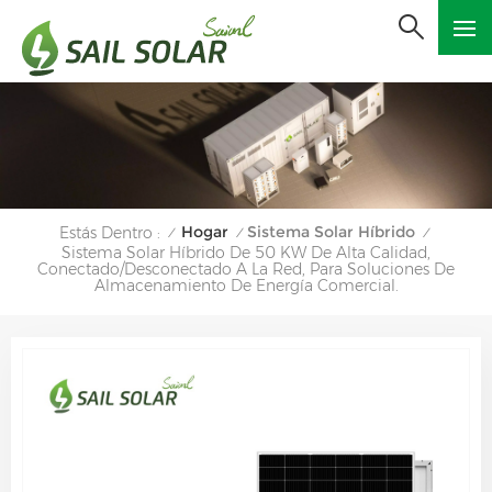
Hogar
Sistema Solar Híbrido
Estás Dentro :
/
/
/
Sistema Solar Híbrido De 50 KW De Alta Calidad,
Conectado/desconectado A La Red, Para Soluciones De
Almacenamiento De Energía Comercial.