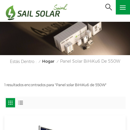
Hogar
Panel Solar BiHiKu6 De 550W
Estás Dentro :
/
/
1 resultados encontrados para "Panel solar BiHiKu6 de 550W"