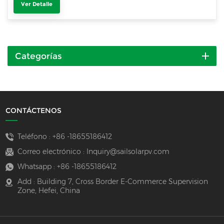
Ver Detalle
Categorías
CONTÁCTENOS
Teléfono :
+86 -18655186412
Correo electrónico :
Inquiry@sailsolarpv.com
Whatsapp :
+86 -18655186412
Add : Building 7, Cross Border E-Commerce Supervision
Zone, Hefei, China