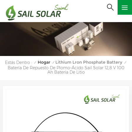
Hogar
Lithium Lron Phosphate Battery
Estás Dentro :
/
/
/
Batería De Repuesto De Plomo-Ácido Sail Solar 12,8 V 100
Ah Batería De Litio