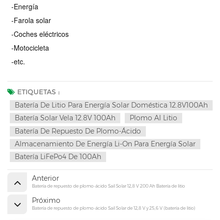
-Energía
-Farola solar
-Coches eléctricos
-Motocicleta
-etc.
ETIQUETAS :
Batería De Litio Para Energía Solar Doméstica 12.8V100Ah
Batería Solar Vela 12.8V 100Ah
Plomo Al Litio
Batería De Repuesto De Plomo-Ácido
Almacenamiento De Energía Li-On Para Energía Solar
Batería LiFePo4 De 100Ah
Anterior
Batería de repuesto de plomo-ácido Sail Solar 12,8 V 200 Ah Batería de litio
Próximo
Batería de repuesto de plomo-ácido Sail Solar de 12,8 V y 25,6 V (batería de litio)