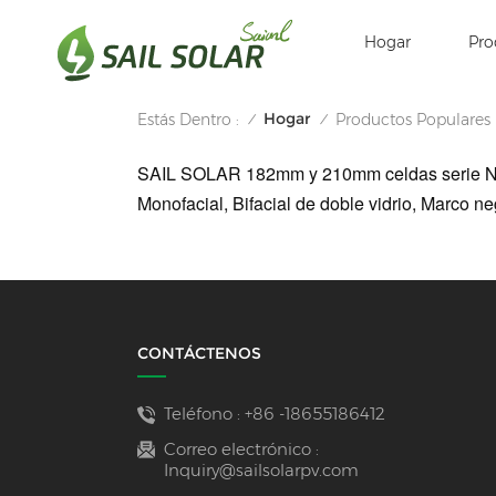
Hogar
Pro
Hogar
Estás Dentro :
Productos Populares
/
/
SAIL SOLAR 182mm y 210mm celdas serie N ti
Monofacial, Bifacial de doble vidrio, Marco 
CONTÁCTENOS
Teléfono :
+86 -18655186412
Correo electrónico :
Inquiry@sailsolarpv.com