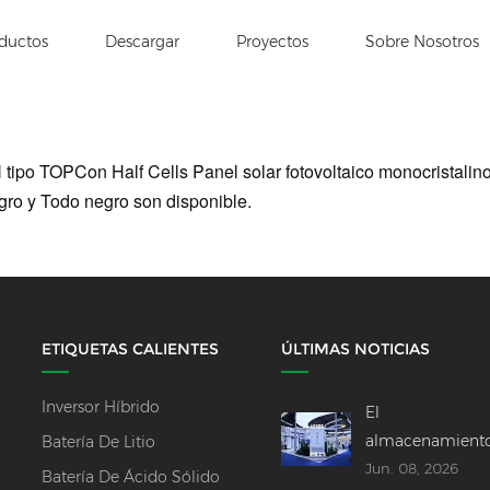
ductos
Descargar
Proyectos
Sobre Nosotros
po TOPCon Half Cells Panel solar fotovoltaico monocristali
negro y Todo negro son
disponible.
ETIQUETAS CALIENTES
ÚLTIMAS NOTICIAS
Inversor Híbrido
El
almacenamient
Batería De Litio
Jun. 08, 2026
de energía ocup
Batería De Ácido Sólido