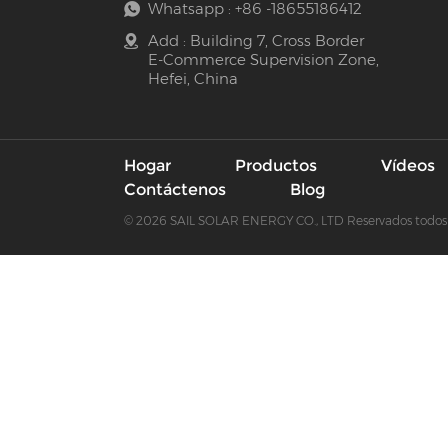
Whatsapp :
+86 -18655186412
Add : Building 7, Cross Border
E-Commerce Supervision Zone,
Hefei, China
Hogar
Productos
Vídeos
Contáctenos
Blog
© 2026 SAIL SOLAR ENERGY CO., LTD Reservados todos 