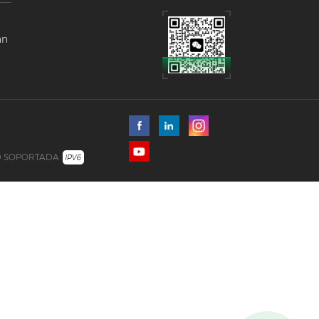
mundo.
 en
án
a
o
D SOPORTADA