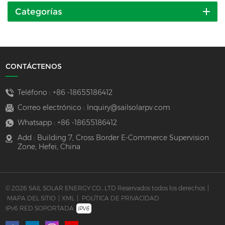
Categorías
CONTÁCTENOS
Teléfono :
+86 -18655186412
Correo electrónico :
Inquiry@sailsolarpv.com
Whatsapp :
+86 -18655186412
Add : Building 7, Cross Border E-Commerce Supervision
Zone, Hefei, China
© 2026 SAIL SOLAR ENERGY CO., LTD Reservados todos los derechos
|
MAPA DEL SITIO
|
XML
|
POLÍTICA DE PRIVACIDAD
IPv6 RED SOPORTADA