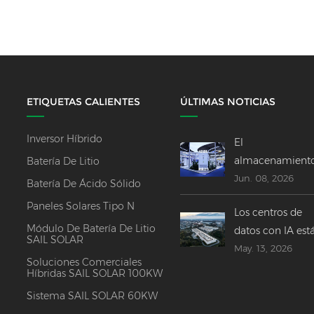
ETIQUETAS CALIENTES
ÚLTIMAS NOTICIAS
Inversor Híbrido
El
almacenamient
Batería De Litio
Jun. 08, 2026
de energía ocup
Batería De Ácido Sólido
un lugar central
Paneles Solares Tipo N
Los centros de
SNEC 2026 ------
Módulo De Batería De Litio
datos con IA est
Innovaciones,
SAIL SOLAR
May. 13, 2026
impulsando un
fusiones y
Soluciones Comerciales
rápido
perspectivas
Híbridas SAIL SOLAR 100KW
crecimiento en l
globales
Sistema SAIL SOLAR 60KW
industria global