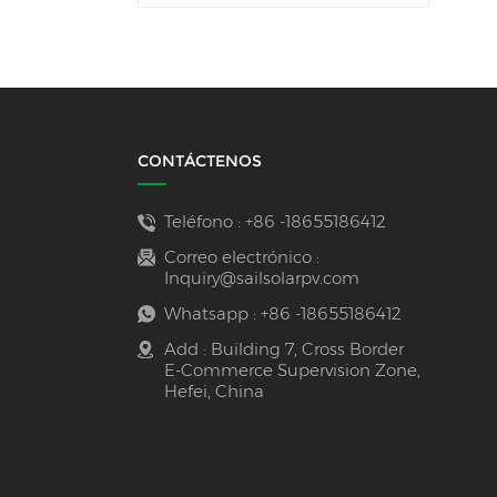
CONTÁCTENOS
Teléfono :
+86 -18655186412
Correo electrónico :
Inquiry@sailsolarpv.com
Whatsapp :
+86 -18655186412
Add : Building 7, Cross Border
E-Commerce Supervision Zone,
Hefei, China