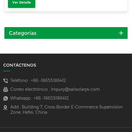
Ver Detalle
Categorías
CONTÁCTENOS
Teléfono :
+86 -18655186412
Correo electrónico :
Inquiry@sailsolarpv.com
Whatsapp :
+86 -18655186412
Add : Building 7, Cross Border E-Commerce Supervision
Zone, Hefei, China