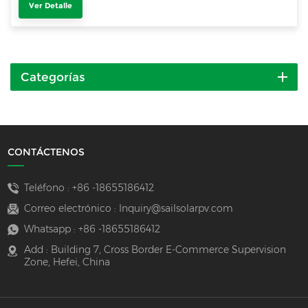
Ver Detalle
Categorías
CONTÁCTENOS
Teléfono :
+86 -18655186412
Correo electrónico :
Inquiry@sailsolarpv.com
Whatsapp :
+86 -18655186412
Add : Building 7, Cross Border E-Commerce Supervision
Zone, Hefei, China