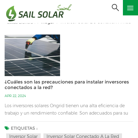
Hogar
Inversor Solar De Conexión A Red
Estás Dentro :
/
/
¿Cuáles son las precauciones para instalar inversores
conectados a la red?
APR 22, 2024
Los inversores solares Ongrid tienen una alta eficiencia de
trabajo y un rendimiento confiable. Son adecuados para su
instalación en áreas remotas donde no hay nadie de
mantenimiento o de servicio. Pueden maximizar el uso de la
ETIQUETAS :
energía solar, mejorando así la eficiencia del sistema. A
Inversor Solar
Inversor Solar Conectado A La Red