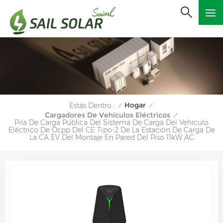
Hogar
Estás Dentro :
/
/
Cargadores De Vehículos Eléctricos
/
Pila De Carga Pública Del Sistema De Carga Del Vehículo
Eléctrico De Ocpp Del CE Tipo-2 De La Estación De Carga De
La CA EV Del Montaje En Pared Del Piso 11kW AC