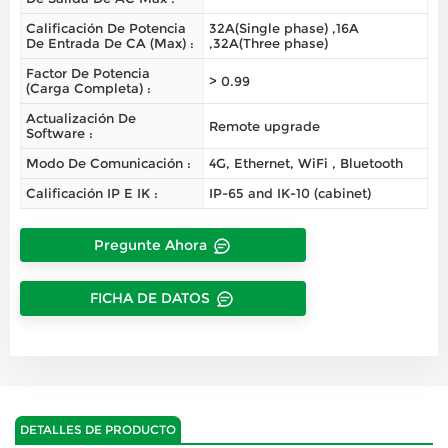
Calificación De Potencia
32A(Single phase) ,16A
De Entrada De CA (Max) :
,32A(Three phase)
Factor De Potencia
> 0.99
(carga Completa) :
Actualización De
Remote upgrade
Software :
Modo De Comunicación :
4G, Ethernet, WiFi , Bluetooth
Calificación IP E IK :
IP-65 and IK-10 (cabinet)
Pregunte Ahora
FICHA DE DATOS
DETALLES DE PRODUCTO