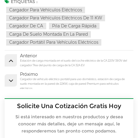
ETIQUETAS :
Cargador Para Vehículos Eléctricos
Cargador Para Vehículos Eléctricos De 11 KW
Cargador De CA
Pila De Carga Rápida
Carga De Suelo Montada En La Pared
Cargador Portátil Para Vehículos Eléctricos
Anterior
Estación de carga montada en el suelo del coche eléctrico de la CA 220V 380V del
cargador 7kw del punto de carga de la CA 32A EV
Próximo
Cargador de vehículo eléctrico portátil para uso doméstico, estación de carga de
suelo montada en la pared de 22KW, caja de pared Premium para vehículos
eléctricos
Solicite Una Cotización Gratis Hoy
Si está interesado en nuestros productos y desea
conocer más detalles, deje un mensaje aquí, le
responderemos tan pronto como podamos.