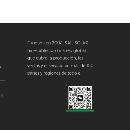
Fundada en 2008, SAIL SOLAR
ha establecido una red global
que cubre la producción, las
ventas y el servicio en más de 150
o
países y regiones de todo el
a
mundo.
 en
án
a