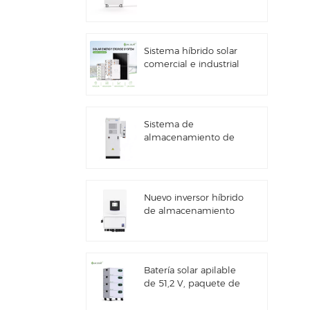
kWh con
almacenamiento de
energía solar
Sistema híbrido solar
comercial e industrial
de 100 kW/125 kW
Sistema de
almacenamiento de
energía solar Deye
GE-F60 All in One ESS
para uso comercial e
industrial, con
Nuevo inversor híbrido
gabinete para baterías
de almacenamiento
de litio de 60 kWh,
de energía solar Deye
para exteriores, 51,2 V,
SUN-7/7.6/8/10/12K-
100 Ah.
SG06LP1-EU-CM3
Batería solar apilable
de 51,2 V, paquete de
baterías de litio (100
Ah y 200 Ah) para ESS