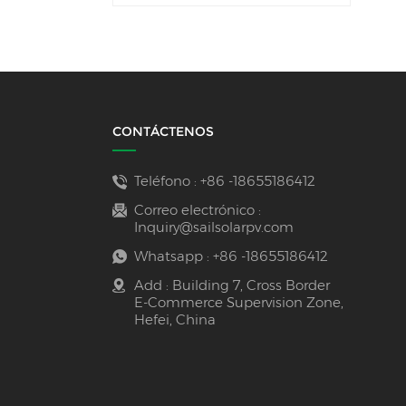
CONTÁCTENOS
Teléfono :
+86 -18655186412
Correo electrónico :
Inquiry@sailsolarpv.com
Whatsapp :
+86 -18655186412
Add : Building 7, Cross Border
E-Commerce Supervision Zone,
Hefei, China