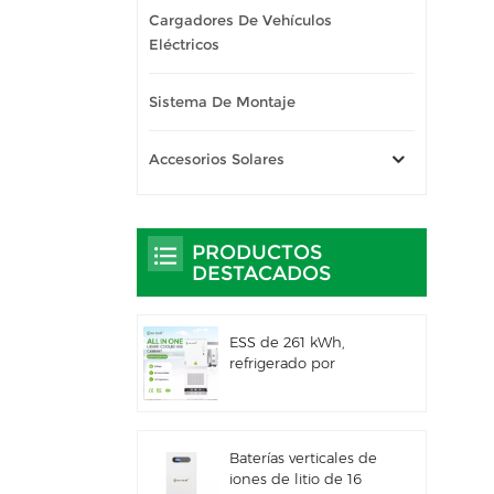
Cargadores De Vehículos
Eléctricos
Sistema De Montaje
Accesorios Solares
PRODUCTOS
DESTACADOS
ESS de 261 kWh,
refrigerado por
líquido, para uso
comercial e industrial,
con gabinete exterior
integrado IP66
Baterías verticales de
iones de litio de 16