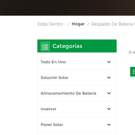
Hogar
Estás Dentro :
Respaldo De Batería 
/
/
Categorías
0 r
Todo En Uno
Solución Solar
Almacenamiento De Batería
Inversor
Panel Solar